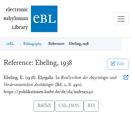
electronic Babylonian Library (eBL)
electronic
e
bl
B
abylonian
L
ibrary
eBL
Bibliography
References
Ebeling, 1938
Reference:
Ebeling, 1938
Edit
Ebeling, E. (1938). Eḫegalla. In
Reallexikon der Assyriologie und
Vorderasiatischen Archäologie
(Bd. 2, S. 490).
https://publikationen.badw.de/de/rla/index#3140
BibTeX
CSL-JSON
RIS