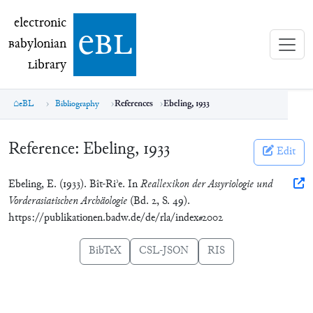
electronic Babylonian Library (eBL)
electronic
e
bl
B
abylonian
L
ibrary
eBL
Bibliography
References
Ebeling, 1933
Reference:
Ebeling, 1933
Edit
Ebeling, E. (1933). Bît-Riʾe. In
Reallexikon der Assyriologie und
Vorderasiatischen Archäologie
(Bd. 2, S. 49).
https://publikationen.badw.de/de/rla/index#2002
BibTeX
CSL-JSON
RIS