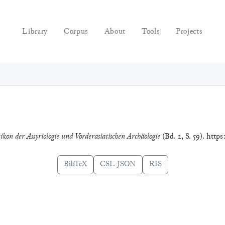
Library
Corpus
About
Tools
Projects
ikon der Assyriologie und Vorderasiatischen Archäologie
(Bd. 2, S. 59). http
BibTeX
CSL-JSON
RIS