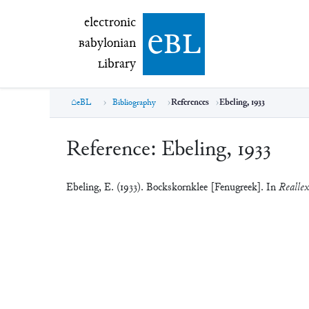
electronic Babylonian Library (eBL)
electronic
e
bl
B
abylonian
L
ibrary
eBL
Bibliography
References
Ebeling, 1933
Reference:
Ebeling, 1933
Ebeling, E. (1933). Bockskornklee [Fenugreek]. In
Reallex