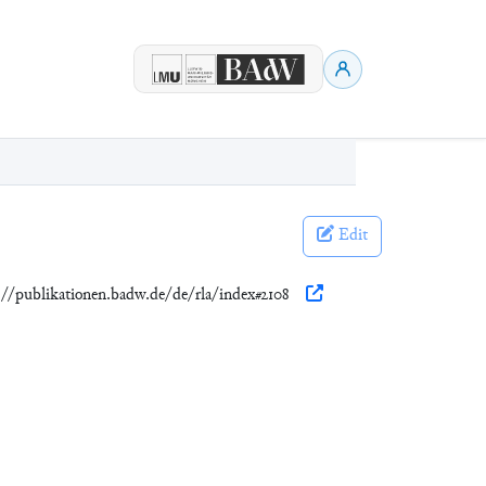
Edit
s://publikationen.badw.de/de/rla/index#2108