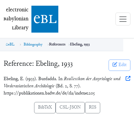
electronic Babylonian Library (eBL)
electronic
e
bl
B
abylonian
L
ibrary
eBL
Bibliography
References
Ebeling, 1933
Reference:
Ebeling, 1933
Edit
Ebeling, E. (1933). Burdadda. In
Reallexikon der Assyriologie und
Vorderasiatischen Archäologie
(Bd. 2, S. 77).
https://publikationen.badw.de/de/rla/index#2205
BibTeX
CSL-JSON
RIS