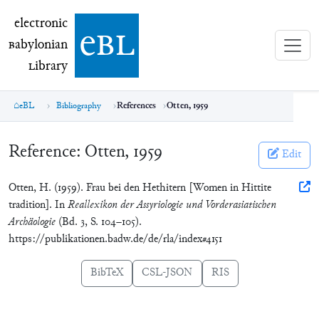
electronic Babylonian Library (eBL)
electronic
e
bl
B
abylonian
L
ibrary
eBL
Bibliography
References
Otten, 1959
Reference:
Otten, 1959
Edit
Otten, H. (1959). Frau bei den Hethitern [Women in Hittite
tradition]. In
Reallexikon der Assyriologie und Vorderasiatischen
Archäologie
(Bd. 3, S. 104–105).
https://publikationen.badw.de/de/rla/index#4151
BibTeX
CSL-JSON
RIS