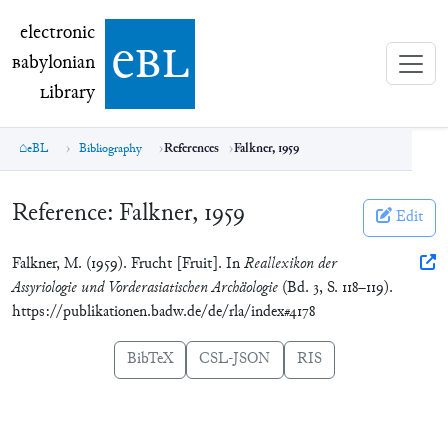
electronic Babylonian Library (eBL)
electronic
e
bl
B
abylonian
L
ibrary
eBL
Bibliography
References
Falkner, 1959
Reference:
Falkner, 1959
Edit
Falkner, M. (1959). Frucht [Fruit]. In
Reallexikon der
Assyriologie und Vorderasiatischen Archäologie
(Bd. 3, S. 118–119).
https://publikationen.badw.de/de/rla/index#4178
BibTeX
CSL-JSON
RIS