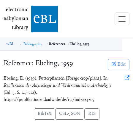
electronic Babylonian Library (eBL)
electronic
e
bl
B
abylonian
L
ibrary
eBL
Bibliography
References
Ebeling, 1959
Reference:
Ebeling, 1959
Edit
Ebeling, E. (1959). Futterpflanzen [Forage crop/plant]. In
Reallexikon der Assyriologie und Vorderasiatischen Archäologie
(Bd. 3, S. 127–128).
https://publikationen.badw.de/de/rla/index#4205
BibTeX
CSL-JSON
RIS