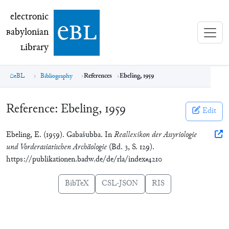
electronic Babylonian Library (eBL)
electronic
e
bl
B
abylonian
L
ibrary
eBL
Bibliography
References
Ebeling, 1959
Reference:
Ebeling, 1959
Edit
Ebeling, E. (1959). Gabašubba. In
Reallexikon der Assyriologie
und Vorderasiatischen Archäologie
(Bd. 3, S. 129).
https://publikationen.badw.de/de/rla/index#4210
BibTeX
CSL-JSON
RIS