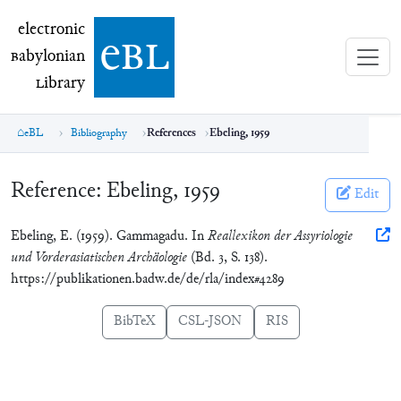
electronic Babylonian Library (eBL)
electronic
e
bl
B
abylonian
L
ibrary
eBL
Bibliography
References
Ebeling, 1959
Reference:
Ebeling, 1959
Edit
Ebeling, E. (1959). Gammagadu. In
Reallexikon der Assyriologie
und Vorderasiatischen Archäologie
(Bd. 3, S. 138).
https://publikationen.badw.de/de/rla/index#4289
BibTeX
CSL-JSON
RIS