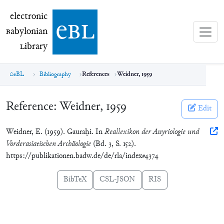
electronic Babylonian Library (eBL)
electronic
e
bl
B
abylonian
L
ibrary
eBL
Bibliography
References
Weidner, 1959
Reference:
Weidner, 1959
Edit
Weidner, E. (1959). Gauraḫi. In
Reallexikon der Assyriologie und
Vorderasiatischen Archäologie
(Bd. 3, S. 152).
https://publikationen.badw.de/de/rla/index#4374
BibTeX
CSL-JSON
RIS