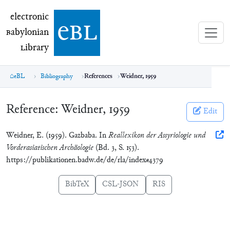
electronic Babylonian Library (eBL)
electronic
e
bl
B
abylonian
L
ibrary
eBL
Bibliography
References
Weidner, 1959
Reference:
Weidner, 1959
Edit
Weidner, E. (1959). Gazbaba. In
Reallexikon der Assyriologie und
Vorderasiatischen Archäologie
(Bd. 3, S. 153).
https://publikationen.badw.de/de/rla/index#4379
BibTeX
CSL-JSON
RIS