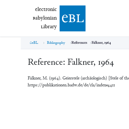
electronic Babylonian Library (eBL)
electronic
e
bl
B
abylonian
L
ibrary
eBL
Bibliography
References
Falkner, 1964
Reference:
Falkner, 1964
Falkner, M. (1964). Geierstele (archäologisch) [Stele of th
https://publikationen.badw.de/de/rla/index#4411