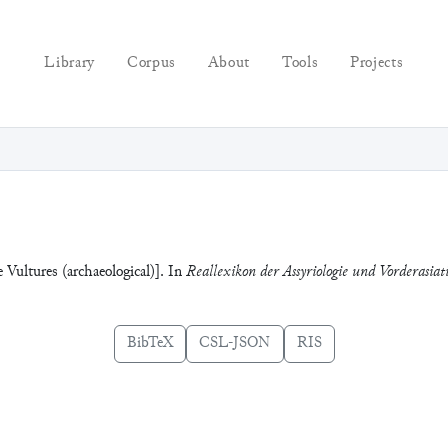
Library
Corpus
About
Tools
Projects
e Vultures (archaeological)]. In
Reallexikon der Assyriologie und Vorderasiat
BibTeX
CSL-JSON
RIS