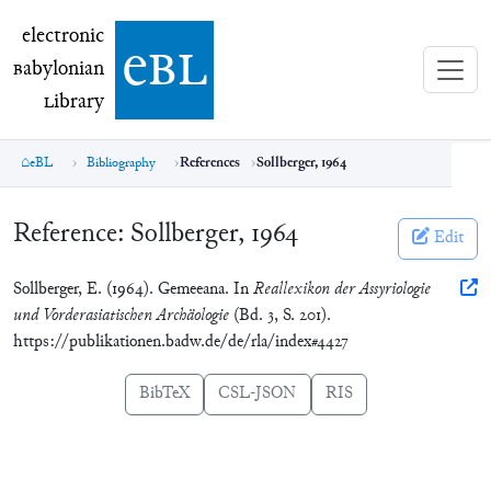
electronic Babylonian Library (eBL)
electronic
e
bl
B
abylonian
L
ibrary
eBL
Bibliography
References
Sollberger, 1964
Reference:
Sollberger, 1964
Edit
Sollberger, E. (1964). Gemeeana. In
Reallexikon der Assyriologie
und Vorderasiatischen Archäologie
(Bd. 3, S. 201).
https://publikationen.badw.de/de/rla/index#4427
BibTeX
CSL-JSON
RIS