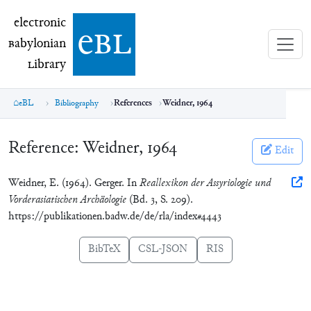
electronic Babylonian Library (eBL)
electronic
e
bl
B
abylonian
L
ibrary
eBL
Bibliography
References
Weidner, 1964
Reference:
Weidner, 1964
Edit
Weidner, E. (1964). Gerger. In
Reallexikon der Assyriologie und
Vorderasiatischen Archäologie
(Bd. 3, S. 209).
https://publikationen.badw.de/de/rla/index#4443
BibTeX
CSL-JSON
RIS