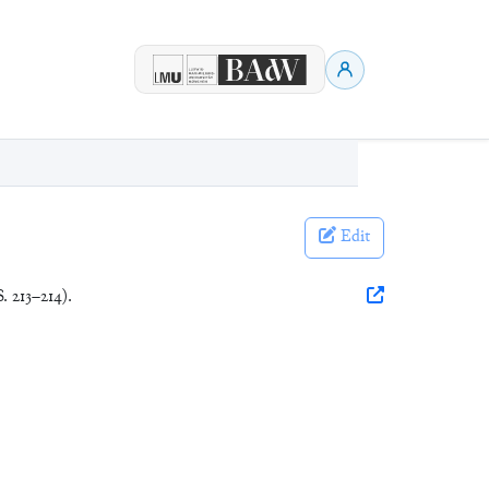
Edit
S. 213–214).