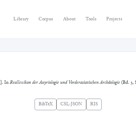
Library
Corpus
About
Tools
Projects
i]. In
Reallexikon der Assyriologie und Vorderasiatischen Archäologie
(Bd. 3, 
BibTeX
CSL-JSON
RIS