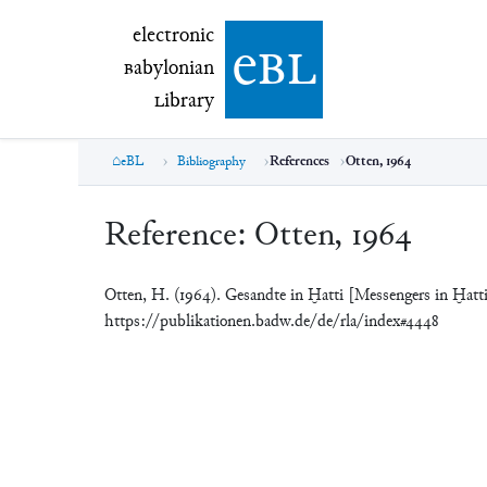
electronic Babylonian Library (eBL)
electronic
e
bl
B
abylonian
L
ibrary
eBL
Bibliography
References
Otten, 1964
Reference:
Otten, 1964
Otten, H. (1964). Gesandte in Ḫatti [Messengers in Ḫatt
https://publikationen.badw.de/de/rla/index#4448