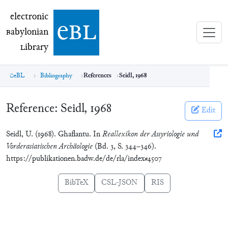
electronic Babylonian Library (eBL)
electronic
e
bl
B
abylonian
L
ibrary
eBL
Bibliography
References
Seidl, 1968
Reference:
Seidl, 1968
Edit
Seidl, U. (1968). Ghaflantu. In
Reallexikon der Assyriologie und
Vorderasiatischen Archäologie
(Bd. 3, S. 344–346).
https://publikationen.badw.de/de/rla/index#4507
BibTeX
CSL-JSON
RIS