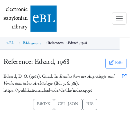
electronic Babylonian Library (eBL)
electronic
e
bl
B
abylonian
L
ibrary
eBL
Bibliography
References
Edzard, 1968
Reference:
Edzard, 1968
Edit
Edzard, D. O. (1968). Girad. In
Reallexikon der Assyriologie und
Vorderasiatischen Archäologie
(Bd. 3, S. 381).
https://publikationen.badw.de/de/rla/index#4596
BibTeX
CSL-JSON
RIS