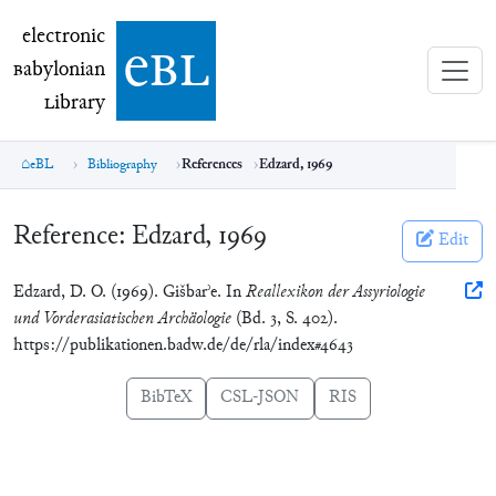
electronic Babylonian Library (eBL)
electronic
e
bl
B
abylonian
L
ibrary
eBL
Bibliography
References
Edzard, 1969
Reference:
Edzard, 1969
Edit
Edzard, D. O. (1969). Gišbarʾe. In
Reallexikon der Assyriologie
und Vorderasiatischen Archäologie
(Bd. 3, S. 402).
https://publikationen.badw.de/de/rla/index#4643
BibTeX
CSL-JSON
RIS