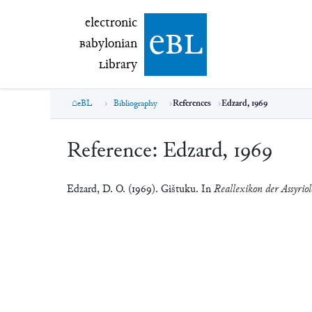
electronic Babylonian Library (eBL)
electronic
e
bl
B
abylonian
L
ibrary
eBL
Bibliography
References
Edzard, 1969
Reference:
Edzard, 1969
Edzard, D. O. (1969). Gištuku. In
Reallexikon der Assyriol