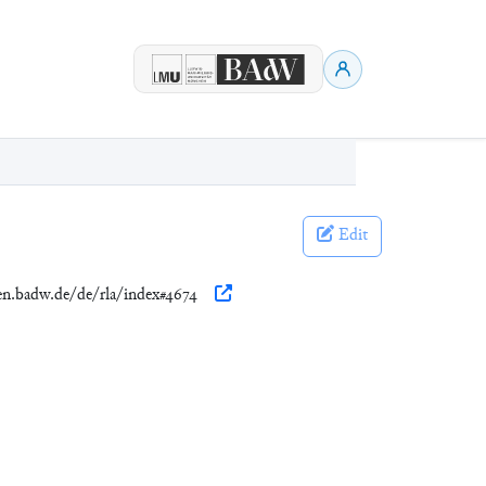
Edit
nen.badw.de/de/rla/index#4674