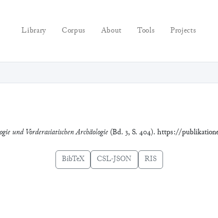
Library
Corpus
About
Tools
Projects
ogie und Vorderasiatischen Archäologie
(Bd. 3, S. 404). https://publikatio
BibTeX
CSL-JSON
RIS