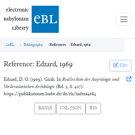
electronic Babylonian Library (eBL)
electronic
e
bl
B
abylonian
L
ibrary
eBL
Bibliography
References
Edzard, 1969
Reference:
Edzard, 1969
Edit
Edzard, D. O. (1969). Gizili. In
Reallexikon der Assyriologie und
Vorderasiatischen Archäologie
(Bd. 3, S. 407).
https://publikationen.badw.de/de/rla/index#4684
BibTeX
CSL-JSON
RIS