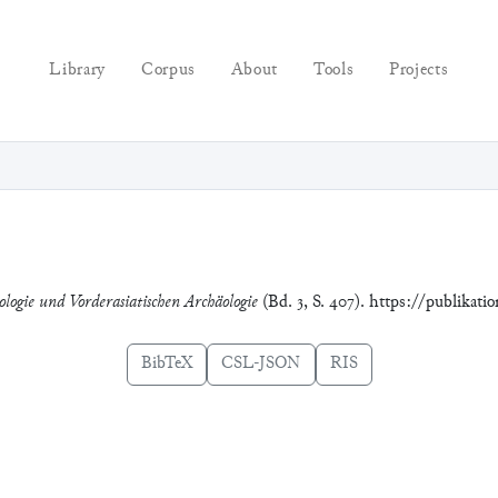
Library
Corpus
About
Tools
Projects
ologie und Vorderasiatischen Archäologie
(Bd. 3, S. 407). https://publikat
BibTeX
CSL-JSON
RIS