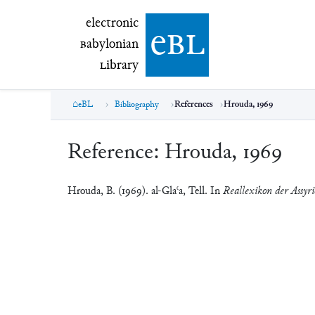
electronic Babylonian Library (eBL)
electronic
e
bl
B
abylonian
L
ibrary
eBL
Bibliography
References
Hrouda, 1969
Reference:
Hrouda, 1969
Hrouda, B. (1969). al-Glaʿa, Tell. In
Reallexikon der Assyri