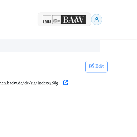
Edit
ionen.badw.de/de/rla/index#4689