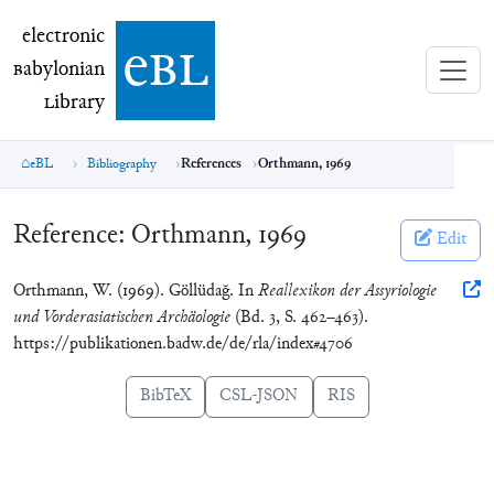
electronic Babylonian Library (eBL)
electronic
e
bl
B
abylonian
L
ibrary
eBL
Bibliography
References
Orthmann, 1969
Reference:
Orthmann, 1969
Edit
Orthmann, W. (1969). Göllüdağ. In
Reallexikon der Assyriologie
und Vorderasiatischen Archäologie
(Bd. 3, S. 462–463).
https://publikationen.badw.de/de/rla/index#4706
BibTeX
CSL-JSON
RIS