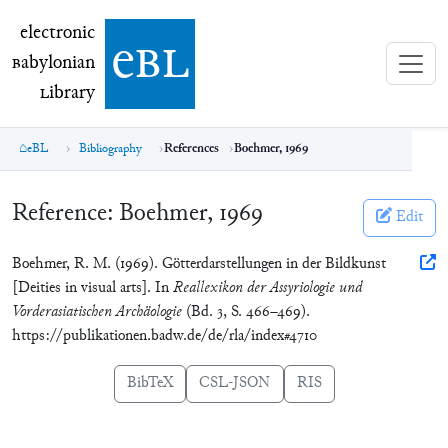
electronic Babylonian Library (eBL)
electronic
e
bl
B
abylonian
L
ibrary
eBL
Bibliography
References
Boehmer, 1969
Reference:
Boehmer, 1969
Edit
Boehmer, R. M. (1969). Götterdarstellungen in der Bildkunst
[Deities in visual arts]. In
Reallexikon der Assyriologie und
Vorderasiatischen Archäologie
(Bd. 3, S. 466–469).
https://publikationen.badw.de/de/rla/index#4710
BibTeX
CSL-JSON
RIS