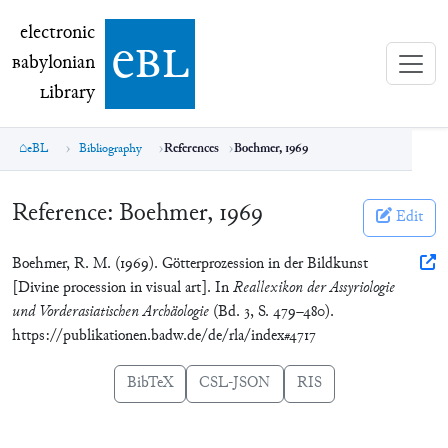
electronic Babylonian Library (eBL)
electronic
e
bl
B
abylonian
L
ibrary
eBL
Bibliography
References
Boehmer, 1969
Reference:
Boehmer, 1969
Edit
Boehmer, R. M. (1969). Götterprozession in der Bildkunst
[Divine procession in visual art]. In
Reallexikon der Assyriologie
und Vorderasiatischen Archäologie
(Bd. 3, S. 479–480).
https://publikationen.badw.de/de/rla/index#4717
BibTeX
CSL-JSON
RIS