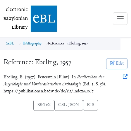
electronic Babylonian Library (eBL)
electronic
e
bl
B
abylonian
L
ibrary
eBL
Bibliography
References
Ebeling, 1957
Reference:
Ebeling, 1957
Edit
Ebeling, E. (1957). Feuerstein [Flint]. In
Reallexikon der
Assyriologie und Vorderasiatischen Archäologie
(Bd. 3, S. 58).
https://publikationen.badw.de/de/rla/index#4067
BibTeX
CSL-JSON
RIS