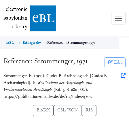
electronic Babylonian Library (eBL)
electronic
e
bl
B
abylonian
L
ibrary
eBL
Bibliography
References
Strommenger, 1971
Reference:
Strommenger, 1971
Edit
Strommenger, E. (1971). Gudea B. Archäologisch [Gudea B.
Archaeological]. In
Reallexikon der Assyriologie und
Vorderasiatischen Archäologie
(Bd. 3, S. 680–687).
https://publikationen.badw.de/de/rla/index#4802
BibTeX
CSL-JSON
RIS