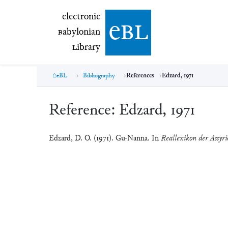
electronic Babylonian Library (eBL)
electronic
e
bl
B
abylonian
L
ibrary
eBL
Bibliography
References
Edzard, 1971
Reference:
Edzard, 1971
Edzard, D. O. (1971). Gu-Nanna. In
Reallexikon der Assyri