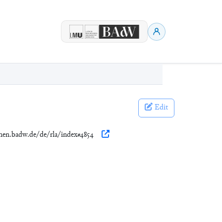
Edit
onen.badw.de/de/rla/index#4854