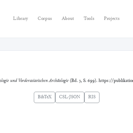
Library
Corpus
About
Tools
Projects
ologie und Vorderasiatischen Archäologie
(Bd. 3, S. 699). https://publikati
BibTeX
CSL-JSON
RIS