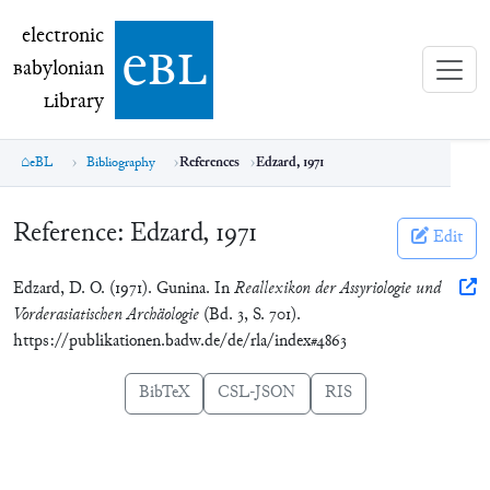
electronic Babylonian Library (eBL)
electronic
e
bl
B
abylonian
L
ibrary
eBL
Bibliography
References
Edzard, 1971
Reference:
Edzard, 1971
Edit
Edzard, D. O. (1971). Gunina. In
Reallexikon der Assyriologie und
Vorderasiatischen Archäologie
(Bd. 3, S. 701).
https://publikationen.badw.de/de/rla/index#4863
BibTeX
CSL-JSON
RIS