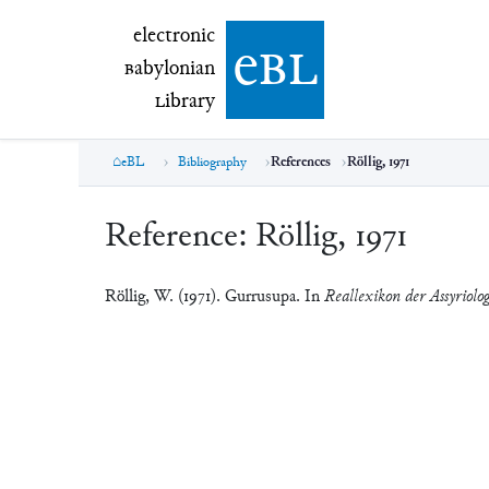
electronic Babylonian Library (eBL)
electronic
e
bl
B
abylonian
L
ibrary
eBL
Bibliography
References
Röllig, 1971
Reference:
Röllig, 1971
Röllig, W. (1971). Gurrusupa. In
Reallexikon der Assyriolo