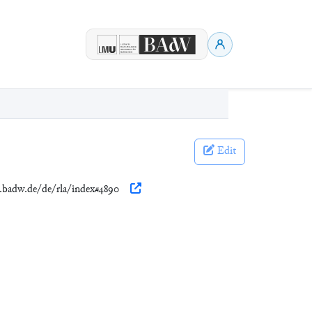
Edit
n.badw.de/de/rla/index#4890