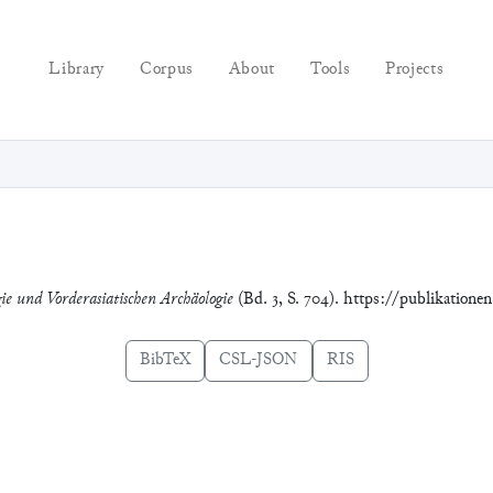
Library
Corpus
About
Tools
Projects
gie und Vorderasiatischen Archäologie
(Bd. 3, S. 704). https://publikatione
BibTeX
CSL-JSON
RIS