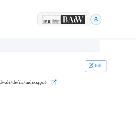
Edit
badw.de/de/rla/index#4906