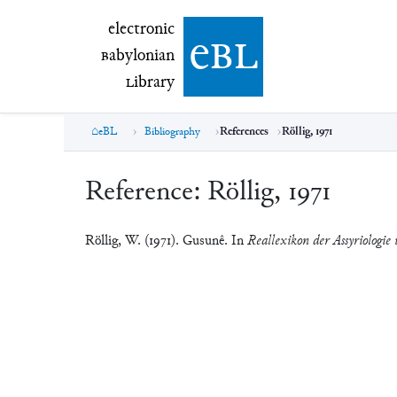
electronic Babylonian Library (eBL)
electronic
e
bl
B
abylonian
L
ibrary
eBL
Bibliography
References
Röllig, 1971
Reference:
Röllig, 1971
Röllig, W. (1971). Gusunê. In
Reallexikon der Assyriologie