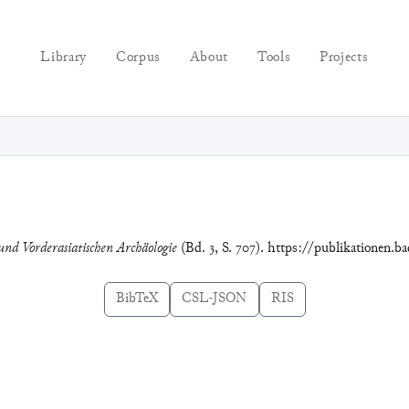
Library
Corpus
About
Tools
Projects
 und Vorderasiatischen Archäologie
(Bd. 3, S. 707). https://publikationen.
BibTeX
CSL-JSON
RIS