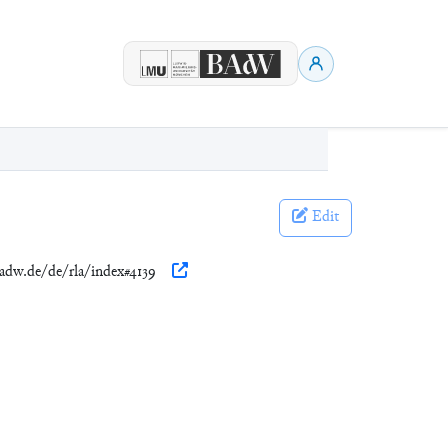
Edit
badw.de/de/rla/index#4139