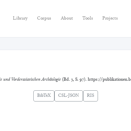
Library
Corpus
About
Tools
Projects
ie und Vorderasiatischen Archäologie
(Bd. 3, S. 97). https://publikationen.
BibTeX
CSL-JSON
RIS