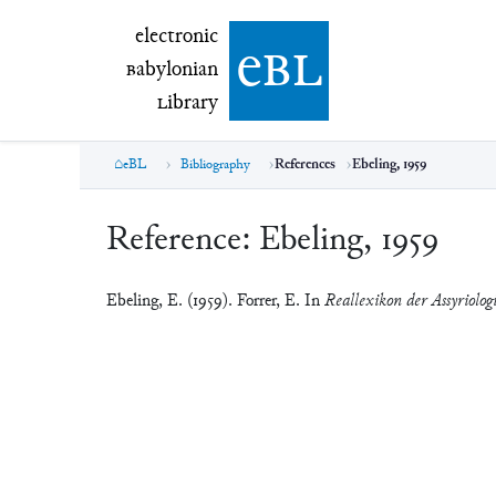
electronic Babylonian Library (eBL)
electronic
e
bl
B
abylonian
L
ibrary
eBL
Bibliography
References
Ebeling, 1959
Reference:
Ebeling, 1959
Ebeling, E. (1959). Forrer, E. In
Reallexikon der Assyriolog