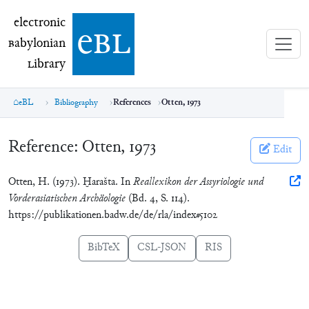
electronic Babylonian Library (eBL)
electronic
e
bl
B
abylonian
L
ibrary
eBL
Bibliography
References
Otten, 1973
Reference:
Otten, 1973
Edit
Otten, H. (1973). Ḫarašta. In
Reallexikon der Assyriologie und
Vorderasiatischen Archäologie
(Bd. 4, S. 114).
https://publikationen.badw.de/de/rla/index#5102
BibTeX
CSL-JSON
RIS