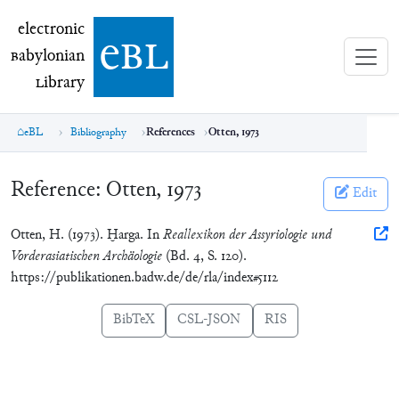
electronic Babylonian Library (eBL)
electronic
e
bl
B
abylonian
L
ibrary
eBL
Bibliography
References
Otten, 1973
Reference:
Otten, 1973
Edit
Otten, H. (1973). Ḫarga. In
Reallexikon der Assyriologie und
Vorderasiatischen Archäologie
(Bd. 4, S. 120).
https://publikationen.badw.de/de/rla/index#5112
BibTeX
CSL-JSON
RIS