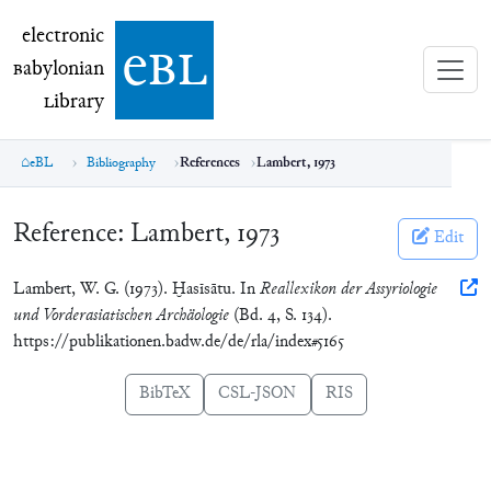
electronic Babylonian Library (eBL)
electronic
e
bl
B
abylonian
L
ibrary
eBL
Bibliography
References
Lambert, 1973
Reference:
Lambert, 1973
Edit
Lambert, W. G. (1973). Ḫasīsātu. In
Reallexikon der Assyriologie
und Vorderasiatischen Archäologie
(Bd. 4, S. 134).
https://publikationen.badw.de/de/rla/index#5165
BibTeX
CSL-JSON
RIS