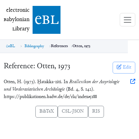
electronic Babylonian Library (eBL)
electronic
e
bl
B
abylonian
L
ibrary
eBL
Bibliography
References
Otten, 1973
Reference:
Otten, 1973
Edit
Otten, H. (1973). Ḫatakka-ziti. In
Reallexikon der Assyriologie
und Vorderasiatischen Archäologie
(Bd. 4, S. 142).
https://publikationen.badw.de/de/rla/index#5188
BibTeX
CSL-JSON
RIS