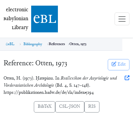
electronic Babylonian Library (eBL)
electronic
e
bl
B
abylonian
L
ibrary
eBL
Bibliography
References
Otten, 1973
Reference:
Otten, 1973
Edit
Otten, H. (1973). Ḫatepinu. In
Reallexikon der Assyriologie und
Vorderasiatischen Archäologie
(Bd. 4, S. 147–148).
https://publikationen.badw.de/de/rla/index#5194
BibTeX
CSL-JSON
RIS