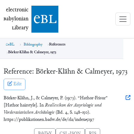
electronic Babylonian Library (eBL)
electronic
e
bl
B
abylonian
L
ibrary
eBL
Bibliography
References
Börker-Klähn & Calmeyer, 1973
Reference:
Börker-Klähn & Calmeyer, 1973
Edit
Börker-Klähn, J., & Calmeyer, P. (1973). “Hathor-Frisur”
[Hathor hairstyle]. In
Reallexikon der Assyriologie und
Vorderasiatischen Archäologie
(Bd. 4, S. 148–150).
https://publikationen.badw.de/de/rla/index#5197
BibTeX
CSL-JSON
RIS