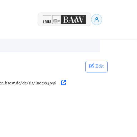
Edit
nen.badw.de/de/rla/index#4936