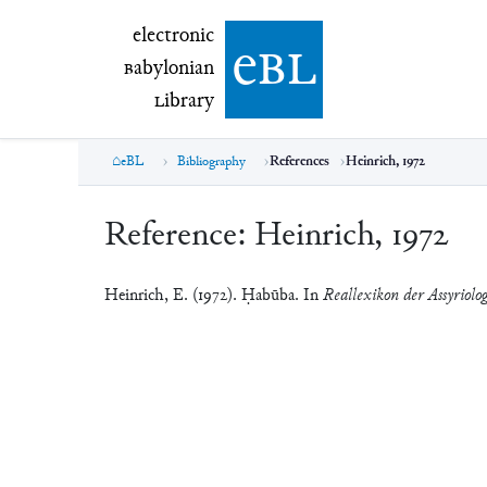
electronic Babylonian Library (eBL)
electronic
e
bl
B
abylonian
L
ibrary
eBL
Bibliography
References
Heinrich, 1972
Reference:
Heinrich, 1972
Heinrich, E. (1972). Ḥabūba. In
Reallexikon der Assyriolo