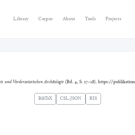
Library
Corpus
About
Tools
Projects
gie und Vorderasiatischen Archäologie
(Bd. 4, S. 27–28). https://publikatio
BibTeX
CSL-JSON
RIS