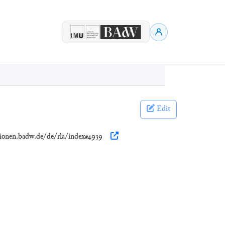
Edit
ationen.badw.de/de/rla/index#4939