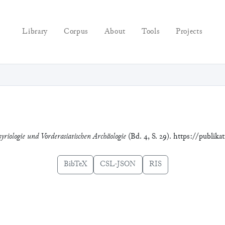
Library
Corpus
About
Tools
Projects
yriologie und Vorderasiatischen Archäologie
(Bd. 4, S. 29). https://publik
BibTeX
CSL-JSON
RIS