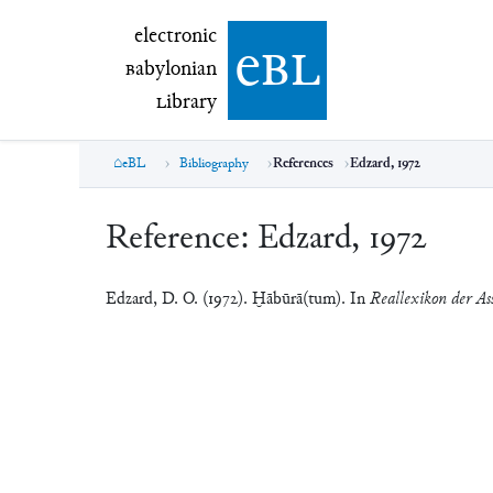
electronic Babylonian Library (eBL)
electronic
e
bl
B
abylonian
L
ibrary
eBL
Bibliography
References
Edzard, 1972
Reference:
Edzard, 1972
Edzard, D. O. (1972). Ḫābūrā(tum). In
Reallexikon der Ass