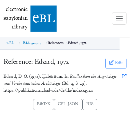
electronic Babylonian Library (eBL)
electronic
e
bl
B
abylonian
L
ibrary
eBL
Bibliography
References
Edzard, 1972
Reference:
Edzard, 1972
Edit
Edzard, D. O. (1972). Ḫabūrītum. In
Reallexikon der Assyriologie
und Vorderasiatischen Archäologie
(Bd. 4, S. 29).
https://publikationen.badw.de/de/rla/index#4940
BibTeX
CSL-JSON
RIS