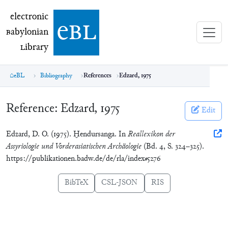
electronic Babylonian Library (eBL)
electronic
e
bl
B
abylonian
L
ibrary
eBL
Bibliography
References
Edzard, 1975
Reference:
Edzard, 1975
Edit
Edzard, D. O. (1975). Ḫendursanga. In
Reallexikon der
Assyriologie und Vorderasiatischen Archäologie
(Bd. 4, S. 324–325).
https://publikationen.badw.de/de/rla/index#5276
BibTeX
CSL-JSON
RIS