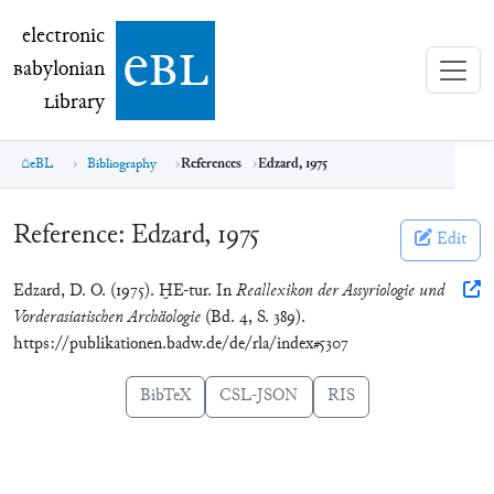
electronic Babylonian Library (eBL)
electronic
e
bl
B
abylonian
L
ibrary
eBL
Bibliography
References
Edzard, 1975
Reference:
Edzard, 1975
Edit
Edzard, D. O. (1975). ḪE-tur. In
Reallexikon der Assyriologie und
Vorderasiatischen Archäologie
(Bd. 4, S. 389).
https://publikationen.badw.de/de/rla/index#5307
BibTeX
CSL-JSON
RIS