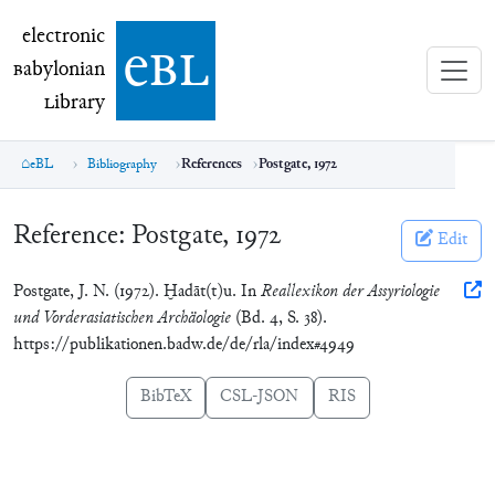
electronic Babylonian Library (eBL)
electronic
e
bl
B
abylonian
L
ibrary
eBL
Bibliography
References
Postgate, 1972
Reference:
Postgate, 1972
Edit
Postgate, J. N. (1972). Ḫadāt(t)u. In
Reallexikon der Assyriologie
und Vorderasiatischen Archäologie
(Bd. 4, S. 38).
https://publikationen.badw.de/de/rla/index#4949
BibTeX
CSL-JSON
RIS