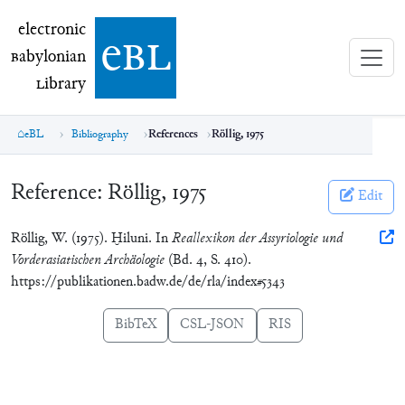
electronic Babylonian Library (eBL)
electronic
e
bl
B
abylonian
L
ibrary
eBL
Bibliography
References
Röllig, 1975
Reference:
Röllig, 1975
Edit
Röllig, W. (1975). Ḫiluni. In
Reallexikon der Assyriologie und
Vorderasiatischen Archäologie
(Bd. 4, S. 410).
https://publikationen.badw.de/de/rla/index#5343
BibTeX
CSL-JSON
RIS