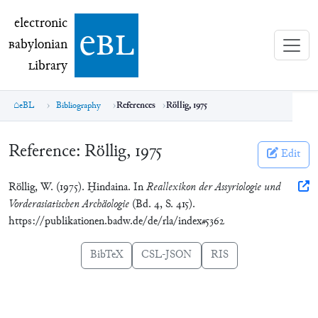
electronic Babylonian Library (eBL)
electronic
e
bl
B
abylonian
L
ibrary
eBL
Bibliography
References
Röllig, 1975
Reference:
Röllig, 1975
Edit
Röllig, W. (1975). Ḫindaina. In
Reallexikon der Assyriologie und
Vorderasiatischen Archäologie
(Bd. 4, S. 415).
https://publikationen.badw.de/de/rla/index#5362
BibTeX
CSL-JSON
RIS