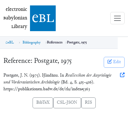
electronic Babylonian Library (eBL)
electronic
e
bl
B
abylonian
L
ibrary
eBL
Bibliography
References
Postgate, 1975
Reference:
Postgate, 1975
Edit
Postgate, J. N. (1975). Ḫindānu. In
Reallexikon der Assyriologie
und Vorderasiatischen Archäologie
(Bd. 4, S. 415–416).
https://publikationen.badw.de/de/rla/index#5363
BibTeX
CSL-JSON
RIS