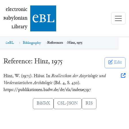
electronic Babylonian Library (eBL)
electronic
e
bl
B
abylonian
L
ibrary
eBL
Bibliography
References
Hinz, 1975
Reference:
Hinz, 1975
Edit
Hinz, W. (1975). Hišur. In
Reallexikon der Assyriologie und
Vorderasiatischen Archäologie
(Bd. 4, S. 430).
https://publikationen.badw.de/de/rla/index#5397
BibTeX
CSL-JSON
RIS