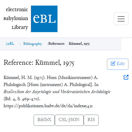
electronic Babylonian Library (eBL)
electronic
e
bl
B
abylonian
L
ibrary
eBL
Bibliography
References
Kümmel, 1975
Reference:
Kümmel, 1975
Edit
Kümmel, H. M. (1975). Horn (Musikinstrument) A.
Philologisch [Horn (instrument) A. Philological]. In
Reallexikon der Assyriologie und Vorderasiatischen Archäologie
(Bd. 4, S. 469–470).
https://publikationen.badw.de/de/rla/index#5431
BibTeX
CSL-JSON
RIS