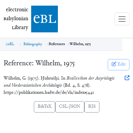
electronic Babylonian Library (eBL)
electronic
e
bl
B
abylonian
L
ibrary
eBL
Bibliography
References
Wilhelm, 1975
Reference:
Wilhelm, 1975
Edit
Wilhelm, G. (1975). Ḫubrušḫi. In
Reallexikon der Assyriologie
und Vorderasiatischen Archäologie
(Bd. 4, S. 478).
https://publikationen.badw.de/de/rla/index#5441
BibTeX
CSL-JSON
RIS