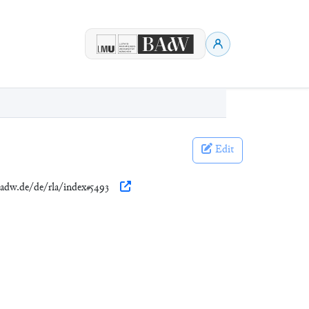
Edit
badw.de/de/rla/index#5493