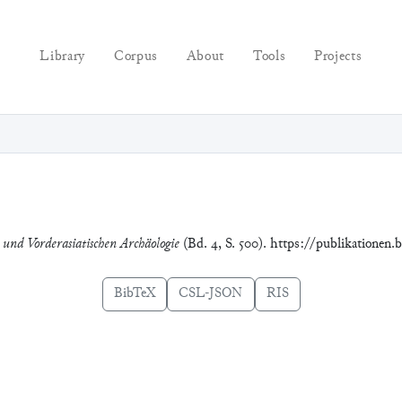
Library
Corpus
About
Tools
Projects
e und Vorderasiatischen Archäologie
(Bd. 4, S. 500). https://publikationen.
BibTeX
CSL-JSON
RIS