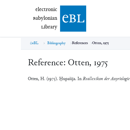
electronic Babylonian Library (eBL)
electronic
e
bl
B
abylonian
L
ibrary
eBL
Bibliography
References
Otten, 1975
Reference:
Otten, 1975
Otten, H. (1975). Ḫupašija. In
Reallexikon der Assyriologi